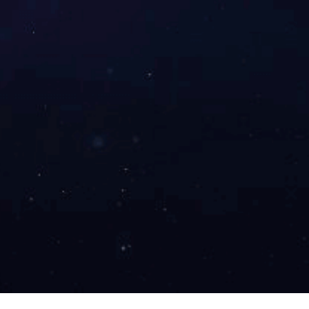
解决方案
新闻资讯
服务器电源&BBU测
新闻动态
试
行业资讯
电磁兼容(EMC)
产品动态
电力电子
5G
新能源汽车测试