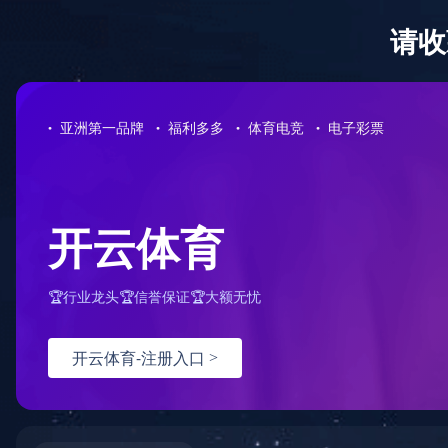
开云·体育
关于开云·体
开云·体育
面向工业电子制造、通信及信息技术、教育
您当前的位置：
开云·体育
/
产品展示
/
环境实验设备
/
冷热冲