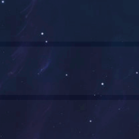
全部
搜
全部
列-
相关搜索结果 2 个