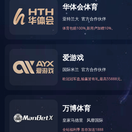
产品检索
类别检索
全部
品牌检索
全部
行业检索
全部
冷热冲击系
筛选
品牌