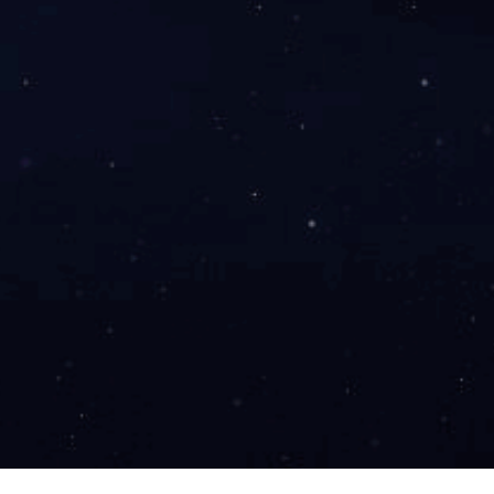
全国服务热线：
0755-89484966
服务时间：
工作日 9:00-17:30
公司地址：广东省深圳市龙华区中梅
路光浩国际大厦A 座25E
粤ICP备2023111727号