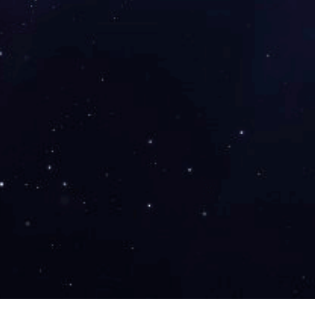
产品展示
通用电子测试
射频微波测试
EMC测试设备
半导体测试设备
环境实验设备
友情链接：
|
|
|
|
|
|
|
|
|
|
|
|
|
Copyright◎2021-2030 travelmedicalplans.com All Rights Reserved.