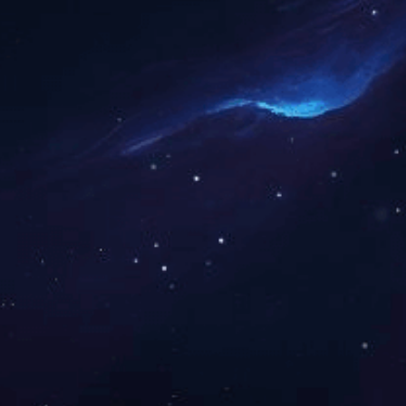
万里眼
查看更多 >
行业
汽车电子
新能源
半导体
消费电子
通信
查看更多 >