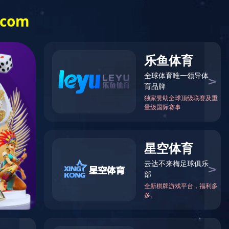
增值销售、科技租赁、系统集成、技术服务